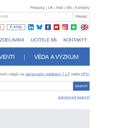
Předpisy
UK
Mail
SIS
Kontakty
Hledat
výraz
a
E-shop
EN
VZDĚLÁVÁNÍ
UČITELÉ SŠ
KONTAKTY
VENTI
VĚDA A VÝZKUM
tních údajů na
personální oddělení 1.LF
nebo
VFN
.
search
advanced search