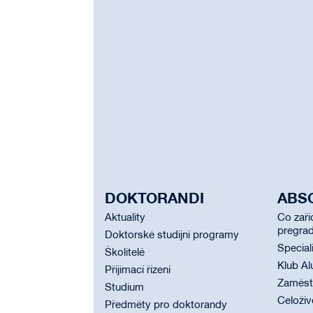
DOKTORANDI
ABS
Aktuality
Co zaří
pregrad
Doktorské studijní programy
Special
Školitelé
Klub Al
Přijímací řízení
Zaměstn
Studium
Celoživ
Předměty pro doktorandy