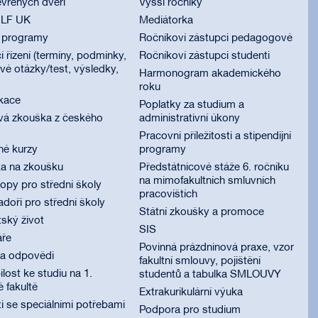
vřených dveří
Vyšší ročníky
 LF UK
Mediátorka
í programy
Ročníkoví zástupci pedagogové
í řízení (termíny, podmínky,
Ročníkoví zástupci studenti
é otázky/test, výsledky,
Harmonogram akademického
roku
ikace
Poplatky za studium a
vá zkouška z českého
administrativní úkony
Pracovní příležitosti a stipendijní
né kurzy
programy
ka na zkoušku
Předstátnicové stáže 6. ročníku
na mimofakultních smluvních
py pro střední školy
pracovištích
oři pro střední školy
Státní zkoušky a promoce
ský život
SIS
áře
Povinná prázdninová praxe, vzor
 a odpovědi
fakultní smlouvy, pojištění
lost ke studiu na 1.
studentů a tabulka SMLOUVY
é fakultě
Extrakurikulární výuka
i se speciálními potřebami
Podpora pro studium