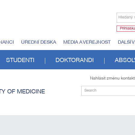
Hledaný 
Přihlášk
NANCI
ÚŘEDNÍ DESKA
MÉDIA A VEŘEJNOST
DALŠÍ 
STUDENTI
DOKTORANDI
ABSOL
Nahlásit změnu kontak
Search
TY OF MEDICINE