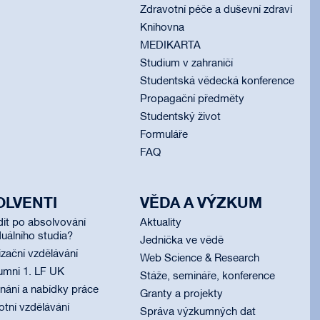
Zdravotní péče a duševní zdraví
Knihovna
MEDIKARTA
Studium v zahraničí
Studentská vědecká konference
Propagační předměty
Studentský život
Formuláře
FAQ
OLVENTI
VĚDA A VÝZKUM
dit po absolvování
Aktuality
uálního studia?
Jednička ve vědě
izační vzdělávání
Web Science & Research
umni 1. LF UK
Stáže, semináře, konference
ání a nabídky práce
Granty a projekty
otní vzdělávání
Správa výzkumných dat