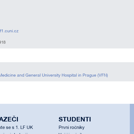
f1.cuni.cz
918
 Medicine and General University Hospital in Prague (VFN)
AZEČI
STUDENTI
te se s 1. LF UK
První ročníky