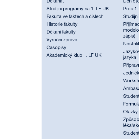
Děkanát
Den ote
Studijní programy na 1. LF UK
Proč 1.
Fakulta ve faktech a číslech
Studijn
Historie fakulty
Přijímac
modelov
Děkani fakulty
zápis)
Výroční zpráva
Nostrif
Časopisy
Jazyko
Akademický klub 1. LF UK
jazyka
Příprav
Jednič
Worksho
Ambasad
Student
Formul
Otázky
Způsobi
lékařsk
Student