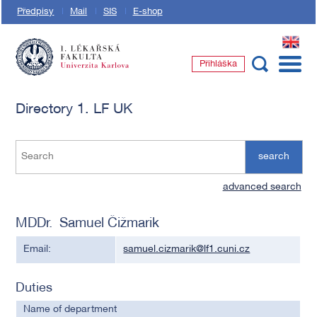
Předpisy
Mail
SIS
E-shop
EN
Přihláška
1. lékařská fakulta Univerzity Karlovy
Directory 1. LF UK
search
advanced search
MDDr. Samuel Čižmarik
Email:
samuel.cizmarik@lf1.cuni.cz
Duties
Name of department