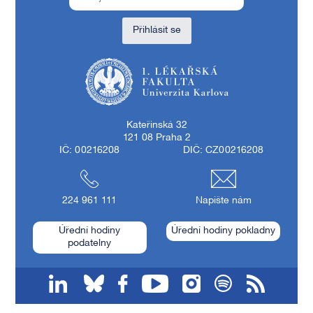
Přihlásit se
1. lékařská fakulta Univerzity Karlovy
Kateřinská 32
121 08 Praha 2
IČ: 00216208
DIČ: CZ00216208
224 961 111
Napište nám
Úřední hodiny
Úřední hodiny pokladny
podatelny
linkedin
bluesky
facebook
youtube
instagram
spotify
RSS