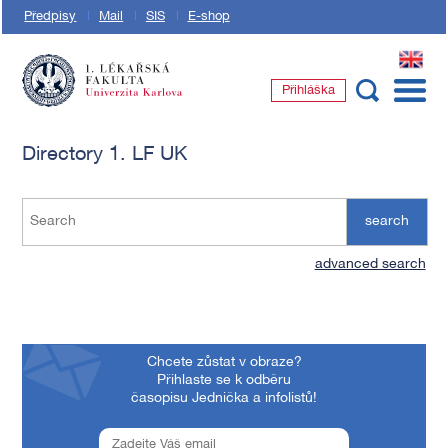
Předpisy
Mail
SIS
E-shop
EN
Přihláška
1. lékařská fakulta Univerzity Karlovy
Directory 1. LF UK
search
advanced search
Chcete zůstat v obraze?
Přihlaste se k odběru
časopisu Jednička a infolistů!