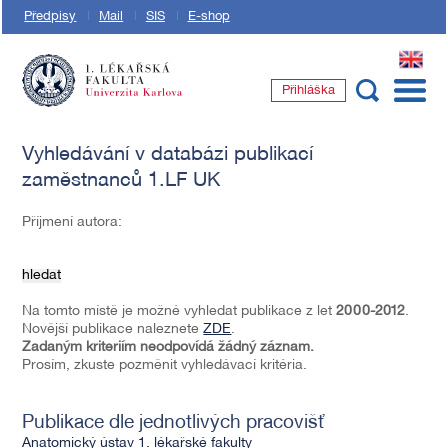
Předpisy
Mail
SIS
E-shop
EN
Přihláška
1. lékařská fakulta Univerzity Karlovy
Vyhledávání v databázi publikací
zaměstnanců 1.LF UK
Příjmení autora:
hledat
Na tomto místě je možné vyhledat publikace z let
2000-2012
.
Novější publikace naleznete
ZDE
.
Zadaným kriteriím neodpovídá žádný záznam.
Prosím, zkuste pozměnit vyhledávací kritéria.
Publikace dle jednotlivých pracovišť
Anatomický ústav 1. lékařské fakulty