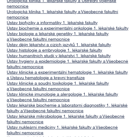
Urologická klinika 1. lékařské fakulty a Ústřední vojenské
nemocnice
Urologická klinika 1. lékařské fakulty a Všeobecné fakultní
nemocnice
Ústav biofyziky a informatiky 1. lékařské fakulty
Ústav biochemie a experimentální onkologie 1. lékařské fakulty
Ústav biologie a lékařské genetiky 1. lékařské fakulty
a Všeobecné fakultní nemocnice
Ústav dějin lékařství a cizích jazyků 1. lékařské fakulty
Ústav histologie a embryologie 1. lékařské fakulty
Ústav humanitních studií v lékařství 1. lékařské fakulty
Ústav hygieny a epidemiologie 1. lékařské fakulty a Všeobecné
fakultní nemocnice
Ústav klinické a experimentální hematologie 1. lékařské fakulty
a Ústavu hematologie a krevní transfúze
Ústav klinické a soudní toxikologie 1. lékařské fakulty
a Všeobecné fakultní nemocnice
Ústav klinické imunologie a alergologie 1. lékařské fakulty
a Všeobecné fakultní nemocnice
Ústav lékařské biochemie a laboratorní diagnostiky 1. lékařské
fakulty a Všeobecné fakultní nemocnice
Ústav lékařské mikrobiologie 1. lékařské fakulty a Všeobecné
fakultní nemocnice
Ústav nukleární medicíny 1. lékařské fakulty a Všeobecné
fakultní nemocnice