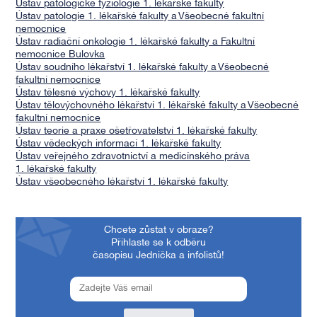
Ústav patologické fyziologie 1. lékařské fakulty
Ústav patologie 1. lékařské fakulty a Všeobecné fakultní
nemocnice
Ústav radiační onkologie 1. lékařské fakulty a Fakultní
nemocnice Bulovka
Ústav soudního lékařství 1. lékařské fakulty a Všeobecné
fakultní nemocnice
Ústav tělesné výchovy 1. lékařské fakulty
Ústav tělovýchovného lékařství 1. lékařské fakulty a Všeobecné
fakultní nemocnice
Ústav teorie a praxe ošetřovatelství 1. lékařské fakulty
Ústav vědeckých informací 1. lékařské fakulty
Ústav veřejného zdravotnictví a medicínského práva
1. lékařské fakulty
Ústav všeobecného lékařství 1. lékařské fakulty
Chcete zůstat v obraze?
Přihlaste se k odběru
časopisu Jednička a infolistů!