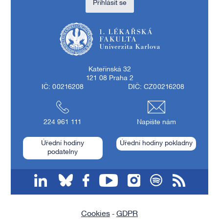
Přihlásit se
1. lékařská fakulta Univerzity Karlovy
Kateřinská 32
121 08 Praha 2
IČ: 00216208
DIČ: CZ00216208
224 961 111
Napište nám
Úřední hodiny
Úřední hodiny pokladny
podatelny
linkedin
bluesky
facebook
youtube
instagram
spotify
RSS
Cookies
GDPR
-