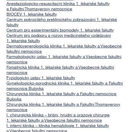
Anesteziologicko-resuscitační klinika 1. lékařské fakulty
a Fakultní Thomayerovy nemocnice
BIOCEV 1. lékařské fakulty
Centrum pokročilého preklinického zobrazování 1. lékařské
fakulty
Centrum pro experimentální biomodely 1. lékařské fakulty
Centrum pro podporu a rozvoj medicínského vzdělávání
1. lékařské fakulty
Dermatovenerologická klinika 1. lékařské fakulty a Všeobecné
fakultní nemocnice
Farmakologický ústav 1. lékařské fakulty a Všeobecné fakultní
nemocnice
Foniatrická klinika 1. lékařské fakulty a Všeobecné fakultní
nemocnice
Fyziologický ústav 1. lékařské fakulty
Gynekologicko-porodnická klinika 1. lékařské fakulty a Fakultní
nemocnice Bulovka
Chirurgická klinika 1. lékařské fakulty a Fakultní nemocnice
Bulovka
Chirurgická klinika 1. lékařské fakulty a Fakultní Thomayerovy
nemocnice
I. chirurgická klinika – břišní, hrudní a úrazové chirurgie
1. lékařské fakulty a Všeobecné fakultní nemocnice
I. interní klinika – klinika hematologie 1. lékařské fakulty
a Všeobecné fakultní nemocnice