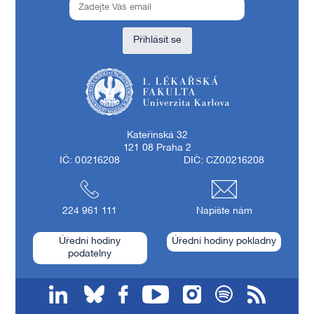
Přihlásit se
1. lékařská fakulta Univerzity Karlovy
Kateřinská 32
121 08 Praha 2
IČ: 00216208
DIČ: CZ00216208
224 961 111
Napište nám
Úřední hodiny
Úřední hodiny pokladny
podatelny
linkedin
bluesky
facebook
youtube
instagram
spotify
RSS