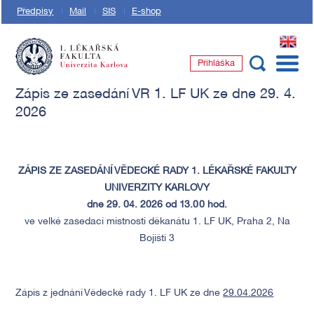
Předpisy
Mail
SIS
E-shop
EN
Přihláška
1. lékařská fakulta Univerzity Karlovy
Zápis ze zasedání VR 1. LF UK ze dne 29. 4.
2026
ZÁPIS ZE ZASEDÁNÍ VĚDECKÉ RADY 1. LÉKAŘSKÉ FAKULTY
UNIVERZITY KARLOVY
dne 29. 04. 2026 od 13.00 hod.
ve velké zasedací místnosti děkanátu 1. LF UK, Praha 2, Na
Bojišti 3
Zápis z jednání Vědecké rady 1. LF UK ze dne
29.04.2026