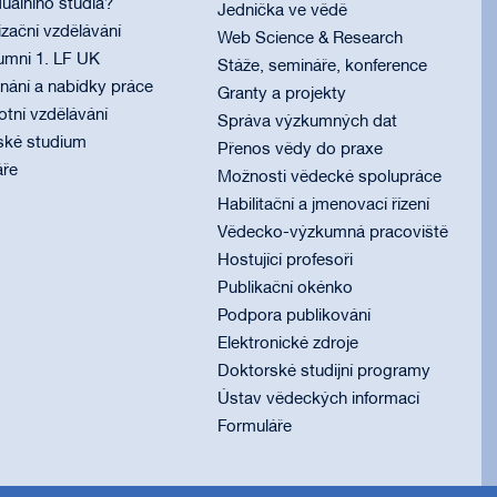
uálního studia?
Jednička ve vědě
izační vzdělávání
Web Science & Research
umni 1. LF UK
Stáže, semináře, konference
ání a nabídky práce
Granty a projekty
otní vzdělávání
Správa výzkumných dat
ské studium
Přenos vědy do praxe
áře
Možnosti vědecké spolupráce
Habilitační a jmenovací řízení
Vědecko-výzkumná pracoviště
Hostující profesoři
Publikační okénko
Podpora publikování
Elektronické zdroje
Doktorské studijní programy
Ústav vědeckých informací
Formuláře