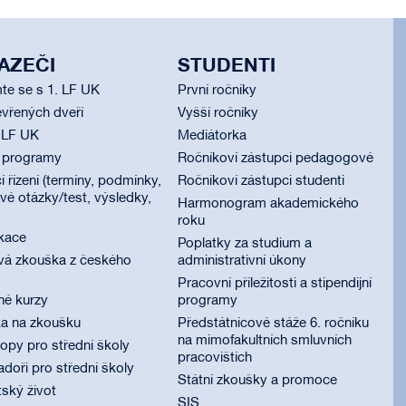
AZEČI
STUDENTI
te se s 1. LF UK
První ročníky
vřených dveří
Vyšší ročníky
 LF UK
Mediátorka
í programy
Ročníkoví zástupci pedagogové
í řízení (termíny, podmínky,
Ročníkoví zástupci studenti
é otázky/test, výsledky,
Harmonogram akademického
roku
ikace
Poplatky za studium a
vá zkouška z českého
administrativní úkony
Pracovní příležitosti a stipendijní
né kurzy
programy
ka na zkoušku
Předstátnicové stáže 6. ročníku
na mimofakultních smluvních
py pro střední školy
pracovištích
oři pro střední školy
Státní zkoušky a promoce
ský život
SIS