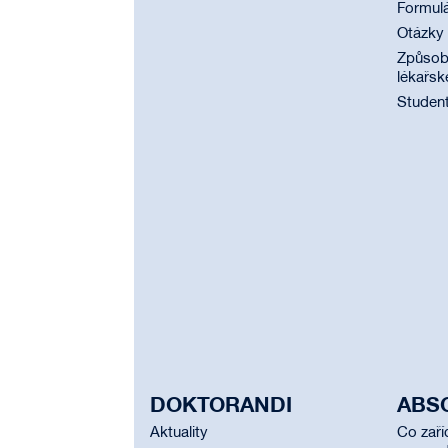
Formul
Otázky
Způsobi
lékařsk
Student
DOKTORANDI
ABS
Aktuality
Co zaří