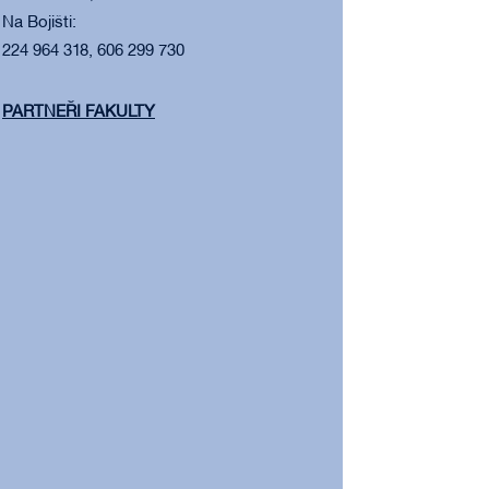
Na Bojišti:
224 964 318, 606 299 730
PARTNEŘI FAKULTY