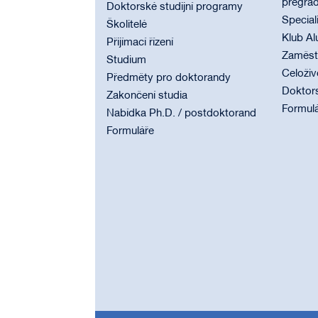
pregrad
Doktorské studijní programy
Special
Školitelé
Klub Al
Přijímací řízení
Zaměstn
Studium
Celoživ
Předměty pro doktorandy
Doktor
Zakončení studia
Formul
Nabídka Ph.D. / postdoktorand
Formuláře