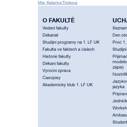
Mgr. Katarína Timková
O FAKULTĚ
UCH
Vedení fakulty
Seznam
Děkanát
Den ote
Studijní programy na 1. LF UK
Proč 1.
Fakulta ve faktech a číslech
Studijn
Historie fakulty
Přijímac
modelov
Děkani fakulty
zápis)
Výroční zpráva
Nostrif
Časopisy
Jazyko
Akademický klub 1. LF UK
jazyka
Příprav
Jednič
Worksho
Ambasad
Student