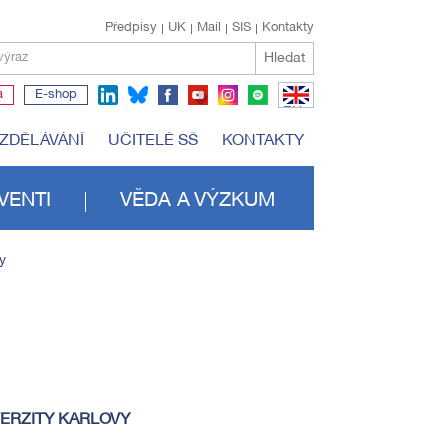
Předpisy
UK
Mail
SIS
Kontakty
Hledat
výraz
a
E-shop
EN
VZDĚLÁVÁNÍ
UČITELÉ SŠ
KONTAKTY
VENTI
VĚDA A VÝZKUM
y
VERZITY KARLOVY