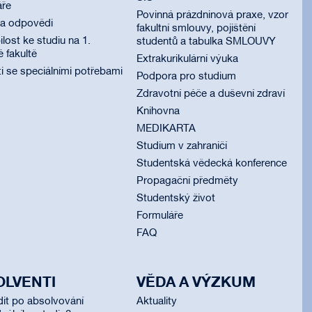
áře
Povinná prázdninová praxe, vzor
 a odpovědi
fakultní smlouvy, pojištění
lost ke studiu na 1.
studentů a tabulka SMLOUVY
é fakultě
Extrakurikulární výuka
i se speciálními potřebami
Podpora pro studium
Zdravotní péče a duševní zdraví
Knihovna
MEDIKARTA
Studium v zahraničí
Studentská vědecká konference
Propagační předměty
Studentský život
Formuláře
FAQ
OLVENTI
VĚDA A VÝZKUM
dit po absolvování
Aktuality