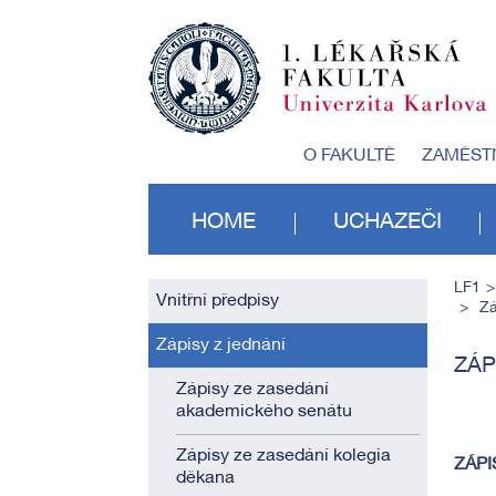
O FAKULTĚ
ZAMĚST
HOME
UCHAZEČI
LF1
Vnitřní předpisy
Zá
Zápisy z jednání
ZÁP
Zápisy ze zasedání
akademického senátu
Zápisy ze zasedání kolegia
ZÁPI
děkana