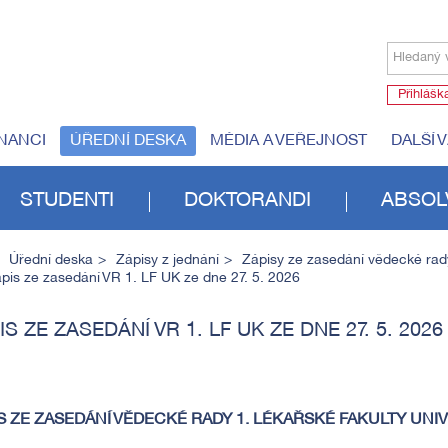
Hledaný 
Přihlášk
NANCI
ÚŘEDNÍ DESKA
MÉDIA A VEŘEJNOST
DALŠÍ 
STUDENTI
DOKTORANDI
ABSOL
Úřední deska
Zápisy z jednání
Zápisy ze zasedání vědecké rad
pis ze zasedání VR 1. LF UK ze dne 27. 5. 2026
IS ZE ZASEDÁNÍ VR 1. LF UK ZE DNE 27. 5. 2026
S ZE ZASEDÁNÍ VĚDECKÉ RADY 1. LÉKAŘSKÉ FAKULTY UNI