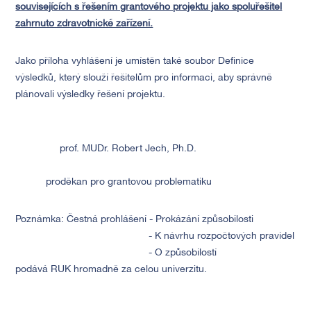
souvisejících s řešením grantového projektu jako spoluřešitel
zahrnuto zdravotnické zařízení.
Jako příloha vyhlášení je umístěn také soubor Definice
výsledků, který slouží řešitelům pro informaci, aby správně
plánovali výsledky řešení projektu.
prof. MUDr. Robert Jech, Ph.D.
proděkan pro grantovou problematiku
Poznámka: Čestná prohlášení - Prokázání způsobilosti
- K návrhu rozpočtových pravidel
- O způsobilostí
podává RUK hromadně za celou univerzitu.