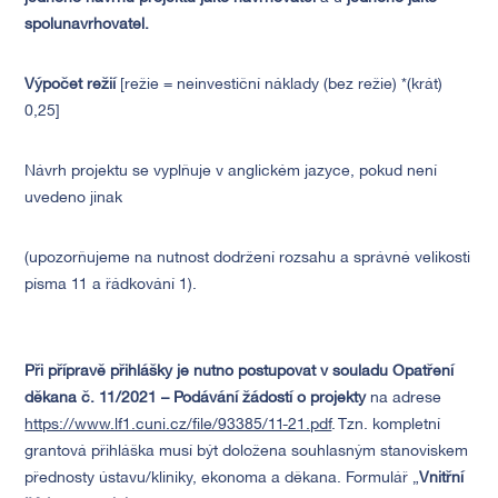
spolunavrhovatel.
Výpočet režií
[režie = neinvestiční náklady (bez režie) *(krát)
0,25]
Návrh projektu se vyplňuje v anglickém jazyce, pokud není
uvedeno jinak
(upozorňujeme na nutnost dodržení rozsahu a správné velikosti
písma 11 a řádkování 1).
Při přípravě přihlášky je nutno postupovat v souladu Opatření
děkana č. 11/2021 – Podávání žádostí o projekty
na adrese
https://www.lf1.cuni.cz/file/93385/11-21.pdf
. Tzn. kompletní
grantová přihláška musí být doložena souhlasným stanoviskem
přednosty ústavu/kliniky, ekonoma a děkana. Formulář „
Vnitřní