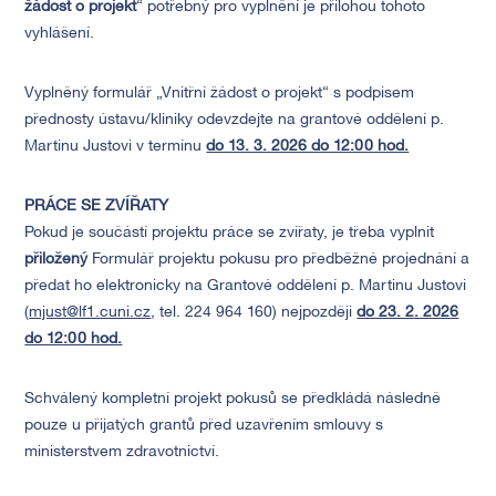
žádost o projekt
“ potřebný pro vyplnění je přílohou tohoto
vyhlášení.
Vyplněný formulář „Vnitřní žádost o projekt“ s podpisem
přednosty ústavu/kliniky odevzdejte na grantové oddělení p.
Martinu Justovi v termínu
do 13. 3. 2026 do 12:00 hod.
PRÁCE SE ZVÍŘATY
Pokud je součástí projektu práce se zvířaty, je třeba vyplnit
přiložený
Formulář projektu pokusu pro předběžné projednání a
předat ho elektronicky na Grantové oddělení p. Martinu Justovi
(
mjust@lf1.cuni.cz
, tel. 224 964 160) nejpozději
do 23. 2. 2026
do 12:00 hod.
Schválený kompletní projekt pokusů se předkládá následně
pouze u přijatých grantů před uzavřením smlouvy s
ministerstvem zdravotnictví.