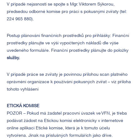
V případě nejasností se spojte s Mgr. Viktorem Sýkorou,
předsedou odborné komise pro práci s pokusnými zvířaty (tel:
224 965 880).
Postup plánování finančních prostředků pro přihlášky: Finanční
prostředky plánujte ve výši vypočtených nákladů dle výše
uvedeného formuláře. Finanční prostředky plánujte do položky
služby.
V případě práce se zvířaty je povinnou přílohou scan platného
oprávnění organizace k používání pokusných zvířat – viz příloha
tohoto vyhlášení
ETICKÁ KOMISE
POZOR – Pokud má žadatel pracovní úvazek ve VFN, je třeba
podávat žádost na Etickou komisi elektronicky v internetové
online aplikaci Etické komise, která je k tomuto účelu
vytvořena. Jinak na příslušných formulářích jako dříve.