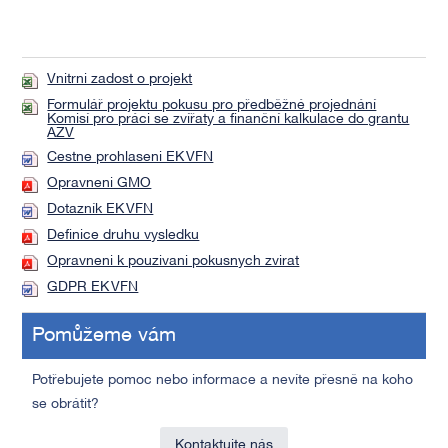
Vnitrni zadost o projekt
Formulář projektu pokusu pro předběžné projednání
Komisí pro práci se zvířaty a finanční kalkulace do grantu
AZV
Cestne prohlaseni EK VFN
Opravneni GMO
Dotazník EK VFN
Definice druhu vysledku
Opravneni k pouzivani pokusnych zvirat
GDPR EK VFN
Pomůžeme vám
Potřebujete pomoc nebo informace a nevíte přesně na koho
se obrátit?
Kontaktujte nás