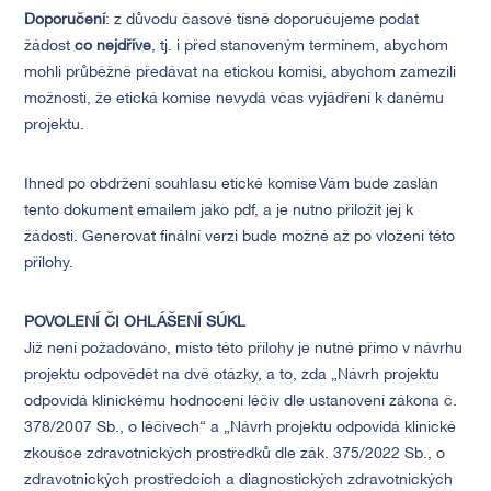
Doporučení
: z důvodu časové tísně doporučujeme podat
žádost
co nejdříve
, tj. i před stanoveným termínem, abychom
mohli průběžně předávat na etickou komisi, abychom zamezili
možnosti, že etická komise nevydá včas vyjádření k danému
projektu.
Ihned po obdržení souhlasu etické komise Vám bude zaslán
tento dokument emailem jako pdf, a je nutno přiložit jej k
žádosti. Generovat finální verzi bude možné až po vložení této
přílohy.
POVOLENÍ ČI OHLÁŠENÍ SÚKL
Již není požadováno, místo této přílohy je nutné přímo v návrhu
projektu odpovědět na dvě otázky, a to, zda „Návrh projektu
odpovídá klinickému hodnocení léčiv dle ustanovení zákona č.
378/2007 Sb., o léčivech“ a „Návrh projektu odpovídá klinické
zkoušce zdravotnických prostředků dle zák. 375/2022 Sb., o
zdravotnických prostředcích a diagnostických zdravotnických