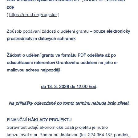
navrhovatele a spolunavrhovatele tzv. „ORCID iD“, bližší info
zde
(
https://orcid.org/register
)
Způsob podávání žádostí o udělení grantu
– pouze elektronicky
prostřednictvím datových schránek
Žádosti o udělení grantu ve formátu PDF odešlete až po
odsouhlasení referentovi Grantového oddělení na jeho e-
mailovou adresu nejpozději
do 13. 3. 2026 do 12:00 hod
.
Na přihlášky odevzdané po tomto termínu nebude brán zřetel
.
FINANČNÍ NÁKLADY PROJEKTU
Správnost údajů ekonomické části projektu je nutno
konzultovat s pí. Romanou Jirákovou (tel. 224 964 137, pondělí,