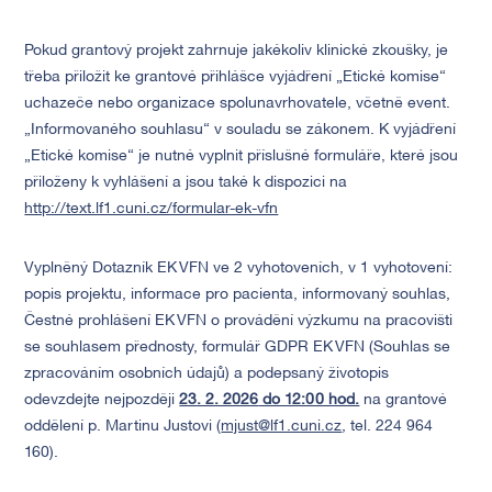
Pokud grantový projekt zahrnuje jakékoliv klinické zkoušky, je
třeba přiložit ke grantové přihlášce vyjádření „Etické komise“
uchazeče nebo organizace spolunavrhovatele, včetně event.
„Informovaného souhlasu“ v souladu se zákonem. K vyjádření
„Etické komise“ je nutné vyplnit příslušné formuláře, které jsou
přiloženy k vyhlášení a jsou také k dispozici na
http://text.lf1.cuni.cz/formular-ek-vfn
Vyplněný Dotazník EK VFN ve 2 vyhotoveních, v 1 vyhotovení:
popis projektu, informace pro pacienta, informovaný souhlas,
Čestné prohlášení EK VFN o provádění výzkumu na pracovišti
se souhlasem přednosty, formulář GDPR EK VFN (Souhlas se
zpracováním osobních údajů) a podepsaný životopis
odevzdejte nejpozději
23. 2. 2026
do 12:00 hod.
na grantové
oddělení p. Martinu Justovi (
mjust@lf1.cuni.cz
, tel. 224 964
160).