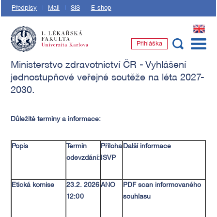
Předpisy
Mail
SIS
E-shop
EN
Přihláška
1. lékařská fakulta Univerzity Karlovy
Ministerstvo zdravotnictví ČR - Vyhlášení
jednostupňové veřejné soutěže na léta 2027-
2030.
Důležité termíny a informace:
Popis
Termín
Příloha
Další informace
odevzdání:
ISVP
Etická komise
23.2. 2026
ANO
PDF scan informovaného
12:00
souhlasu