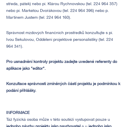
středa, pátek) nebo pí. Klárou Rychnovskou (tel. 224 964 357)
nebo pí. Markétou Dvořákovou (tel. 224 964 396) nebo p.
Martinem Justem (tel. 224 964 160).
Správnost mzdových finančních prostředků konzultujte s pí.
Ivou Sekulovou, Oddělení projektové personalistiky (tel. 224
964 341).
Pro usnadnění kontroly projektu zadejte uvedené referenty do
aplikace jako "editor".
Konzultace správnosti zmíněných částí projektu je podmínkou k
podání přihlášky.
INFORMACE
Táž fyzická osoba může v této soutěži vystupovat pouze u
jednoho návrhu projektu jako navrhovatel
a u
jednoho jako