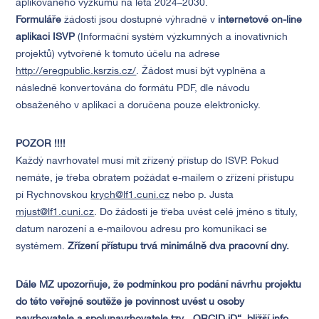
aplikovaného výzkumu na léta 2024–2030.
Formuláře
žádosti jsou dostupné výhradně v
internetové on-line
aplikaci ISVP
(Informační systém výzkumných a inovativních
projektů) vytvořené k tomuto účelu na adrese
http://eregpublic.ksrzis.cz/
. Žádost musí být vyplněna a
následně konvertována do formátu PDF, dle návodu
obsaženého v aplikaci a doručena pouze elektronicky.
POZOR !!!!
Každý navrhovatel musí mít zřízený přístup do ISVP. Pokud
nemáte, je třeba obratem požádat e-mailem o zřízení přístupu
pí Rychnovskou
krych@lf1.cuni.cz
nebo p. Justa
mjust@lf1.cuni.cz
. Do žádosti je třeba uvést celé jméno s tituly,
datum narození a e-mailovou adresu pro komunikaci se
systémem.
Zřízení přístupu trvá minimálně dva pracovní dny.
Dále MZ upozorňuje, že podmínkou pro podání návrhu projektu
do této veřejné soutěže je povinnost uvést u osoby