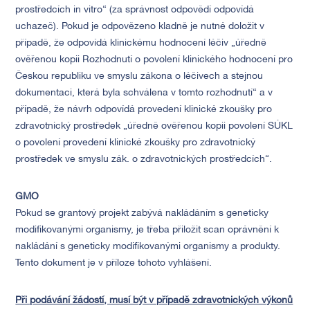
prostředcích in vitro“ (za správnost odpovědí odpovídá
uchazeč). Pokud je odpovězeno kladně je nutné doložit v
případě, že odpovídá klinickému hodnocení léčiv „úředně
ověřenou kopii Rozhodnutí o povolení klinického hodnocení pro
Českou republiku ve smyslu zákona o léčivech a stejnou
dokumentaci, která byla schválena v tomto rozhodnutí“ a v
případě, že návrh odpovídá provedení klinické zkoušky pro
zdravotnický prostředek „úředně ověřenou kopii povolení SÚKL
o povolení provedení klinické zkoušky pro zdravotnický
prostředek ve smyslu zák. o zdravotnických prostředcích“.
GMO
Pokud se grantový projekt zabývá nakládáním s geneticky
modifikovanými organismy, je třeba přiložit scan oprávnění k
nakládání s geneticky modifikovanými organismy a produkty.
Tento dokument je v příloze tohoto vyhlášení.
Při podávání žádostí, musí být v případě zdravotnických výkonů