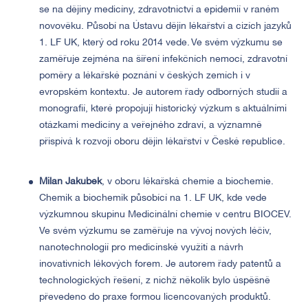
se na dějiny medicíny, zdravotnictví a epidemií v raném
novověku. Působí na Ústavu dějin lékařství a cizích jazyků
1. LF UK, který od roku 2014 vede. Ve svém výzkumu se
zaměřuje zejména na šíření infekčních nemocí, zdravotní
poměry a lékařské poznání v českých zemích i v
evropském kontextu. Je autorem řady odborných studií a
monografií, které propojují historický výzkum s aktuálními
otázkami medicíny a veřejného zdraví, a významně
přispívá k rozvoji oboru dějin lékařství v České republice.
Milan Jakubek
, v oboru lékařská chemie a biochemie.
Chemik a biochemik působící na 1. LF UK, kde vede
výzkumnou skupinu Medicinální chemie v centru BIOCEV.
Ve svém výzkumu se zaměřuje na vývoj nových léčiv,
nanotechnologií pro medicínské využití a návrh
inovativních lékových forem. Je autorem řady patentů a
technologických řešení, z nichž několik bylo úspěšně
převedeno do praxe formou licencovaných produktů.