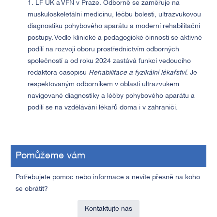
1. LF UK a VFN v Praze. Odborně se zaměřuje na
muskuloskeletální medicínu, léčbu bolesti, ultrazvukovou
diagnostiku pohybového aparátu a moderní rehabilitační
postupy. Vedle klinické a pedagogické činnosti se aktivně
podílí na rozvoji oboru prostřednictvím odborných
společností a od roku 2024 zastává funkci vedoucího
redaktora časopisu
Rehabilitace a fyzikální lékařství
. Je
respektovaným odborníkem v oblasti ultrazvukem
navigované diagnostiky a léčby pohybového aparátu a
podílí se na vzdělávání lékařů doma i v zahraničí.
Pomůžeme vám
Potřebujete pomoc nebo informace a nevíte přesně na koho
se obrátit?
Kontaktujte nás