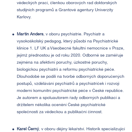
vědeckých prací, členkou oborových rad doktorských
studijních programů a Grantové agentury Univerzity
Karlovy.
Martin Anders
, v oboru psychiatrie. Psychiatr a
vysokoškolský pedagog, který působí na Psychiatrické
klinice 1. LF UK a Všeobecné fakultní nemocnice v Praze,
jejímž přednostou je od roku 2020. Odborně se zaměřuje
zejména na afektivní poruchy, úzkostné poruchy,
biologickou psychiatrii a reformu psychiatrické péče.
Dlouhodobě se podílí na tvorbě odborných doporučených
postupů, vzdělávání psychiatrů a psychiatriček i rozvoji
moderní komunitní psychiatrické péče v České republice.
Je autorem a spoluautorem řady odborných publikací a
držitelem několika ocenění České psychiatrické
společnosti za vědeckou a publikační činnost.
Karel Černý
, v oboru dějiny lékařství. Historik specializující