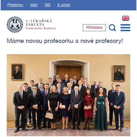
Předpisy
Mail
SIS
E-shop
EN
Přihláška
1. lékařská fakulta Univerzity Karlovy
Máme novou profesorku a nové profesory!