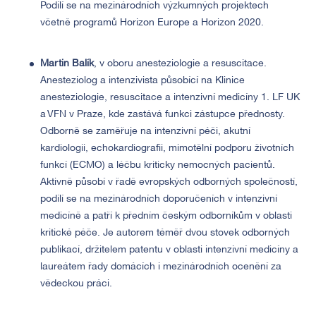
Podílí se na mezinárodních výzkumných projektech
včetně programů Horizon Europe a Horizon 2020.
Martin Balík
, v oboru anesteziologie a resuscitace.
Anesteziolog a intenzivista působící na Klinice
anesteziologie, resuscitace a intenzivní medicíny 1. LF UK
a VFN v Praze, kde zastává funkci zástupce přednosty.
Odborně se zaměřuje na intenzivní péči, akutní
kardiologii, echokardiografii, mimotělní podporu životních
funkcí (ECMO) a léčbu kriticky nemocných pacientů.
Aktivně působí v řadě evropských odborných společností,
podílí se na mezinárodních doporučeních v intenzivní
medicíně a patří k předním českým odborníkům v oblasti
kritické péče. Je autorem téměř dvou stovek odborných
publikací, držitelem patentu v oblasti intenzivní medicíny a
laureátem řady domácích i mezinárodních ocenění za
vědeckou práci.