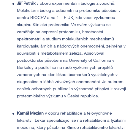
Jiří Petrák
v oboru experimentální biologie živočichů.
Molekulární biolog a odborník na proteomiku působící v
centru BIOCEV a na 1. LF UK, kde vede výzkumnou
skupinu Klinická proteomika. Ve svém výzkumu se
zaměřuje na expresní proteomiku, hmotnostní
spektrometrii a studium molekulárních mechanismů
kardiovaskulárních a nádorových onemocnění, zejména v
souvislosti s metabolismem železa. Absolvoval
postdoktorské působení na University of California v
Berkeley a podílel se na řadě výzkumných projektů
zaměřených na identifikaci biomarkerů využitelných v
diagnostice a léčbě závažných onemocnění. Je autorem
desítek odborných publikací a významně přispívá k rozvoji
proteomického výzkumu v České republice.
Kamál Mezian
v oboru rehabilitace a tělovýchovné
lékařství. Lékař specializující se na rehabilitační a fyzikální
medicínu, který působí na Klinice rehabilitačního lékařství