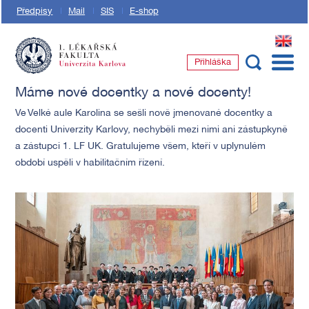
Předpisy
Mail
SIS
E-shop
EN
Přihláška
1. lékařská fakulta Univerzity Karlovy
Máme nové docentky a nové docenty!
Ve Velké aule Karolina se sešli nově jmenované docentky a
docenti Univerzity Karlovy, nechyběli mezi nimi ani zástupkyně
a zástupci 1. LF UK. Gratulujeme všem, kteří v uplynulém
období uspěli v habilitačním řízení.