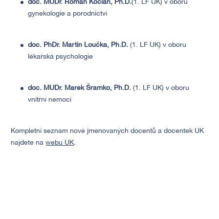
doc. MUDr. Roman Kocián, Ph.D.
(1. LF UK) v oboru
gynekologie a porodnictví
doc. PhDr. Martin Loučka, Ph.D.
(1. LF UK) v oboru
lékařská psychologie
doc. MUDr. Marek Šramko, Ph.D.
(1. LF UK) v oboru
vnitřní nemoci
Kompletní seznam nově jmenovaných docentů a docentek UK
najdete na
webu UK
.