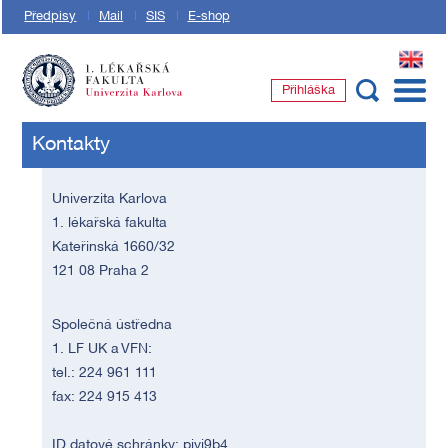
Předpisy
Mail
SIS
E-shop
EN
Přihláška
1. lékařská fakulta Univerzity Karlovy
Kontakty
Univerzita Karlova
1. lékařská fakulta
Kateřinská 1660/32
121 08 Praha 2
Společná ústředna
1. LF UK a VFN:
tel.: 224 961 111
fax: 224 915 413
ID datové schránky: piyj9b4