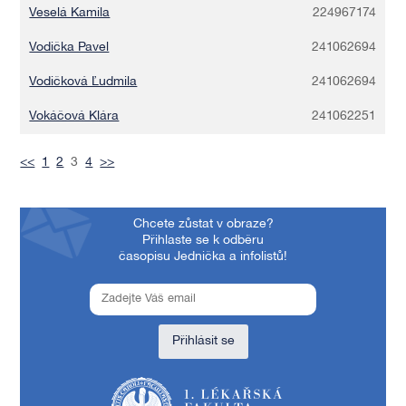
Veselá Kamila
224967174
Vodička Pavel
241062694
Vodičková Ľudmila
241062694
Vokáčová Klára
241062251
<<
1
2
3
4
>>
Chcete zůstat v obraze?
Přihlaste se k odběru
časopisu Jednička a infolistů!
Přihlásit se