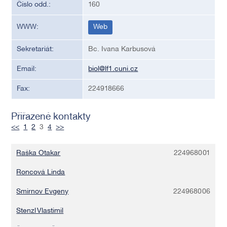
Číslo odd.:
160
WWW:
Web
Sekretariát:
Bc. Ivana Karbusová
Email:
biol@lf1.cuni.cz
Fax:
224918666
Přiřazené kontakty
<<
1
2
3
4
>>
Raška Otakar
224968001
Roncová Linda
Smirnov Evgeny
224968006
Stenzl Vlastimil