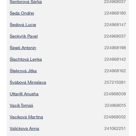
Šantorová Šárka
224968037
Šeda Ondřej
224968180
Šedová Lucie
224968147
Šenkyřík Pavel
224968037
Šípek Antonín
224968198
Šlachtová Lenka
224968142
Štekrová Jitka
224968162
Švábová Miroslava
257215081
Uttarilli Anusha
224968008
Vacík Tomáš
224968015
Vacíková Martina
224968002
Valíčková Anna
241062251