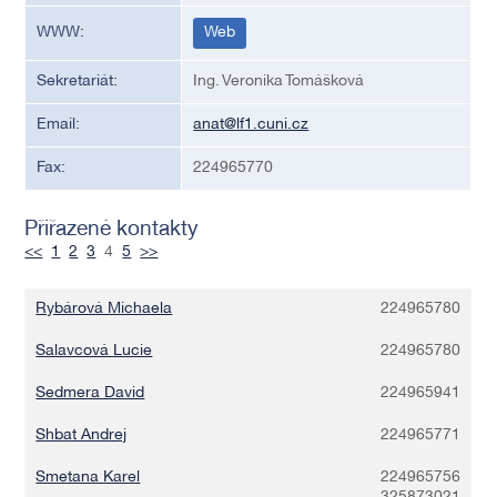
WWW:
Web
Sekretariát:
Ing. Veronika Tomášková
Email:
anat@lf1.cuni.cz
Fax:
224965770
Přiřazené kontakty
<<
1
2
3
4
5
>>
Rybárová Michaela
224965780
Salavcová Lucie
224965780
Sedmera David
224965941
Shbat Andrej
224965771
Smetana Karel
224965756