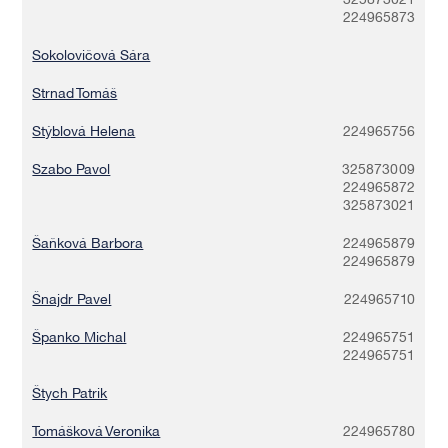
325873021
224965873
Sokolovičová Sára
Strnad Tomáš
Stýblová Helena
224965756
Szabo Pavol
325873009
224965872
325873021
Šaňková Barbora
224965879
224965879
Šnajdr Pavel
224965710
Španko Michal
224965751
224965751
Štych Patrik
Tomášková Veronika
224965780