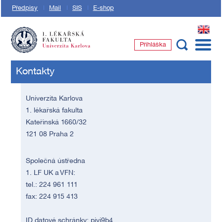
Předpisy
Mail
SIS
E-shop
EN
Přihláška
1. lékařská fakulta Univerzity Karlovy
Kontakty
Univerzita Karlova
1. lékařská fakulta
Kateřinská 1660/32
121 08 Praha 2
Společná ústředna
1. LF UK a VFN:
tel.: 224 961 111
fax: 224 915 413
ID datové schránky: piyj9b4