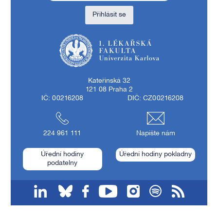
Přihlásit se
1. lékařská fakulta Univerzity Karlovy
Kateřinská 32
121 08 Praha 2
IČ: 00216208
DIČ: CZ00216208
224 961 111
Napište nám
Úřední hodiny
Úřední hodiny pokladny
podatelny
linkedin
bluesky
facebook
youtube
instagram
spotify
RSS