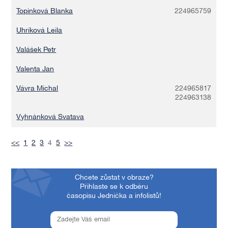
Topinková Blanka
224965759
Uhríková Leila
Valášek Petr
Valenta Jan
Vávra Michal
224965817
224963138
Vyhnánková Svatava
<<
1
2
3
4
5
>>
Chcete zůstat v obraze?
Přihlaste se k odběru
časopisu Jednička a infolistů!