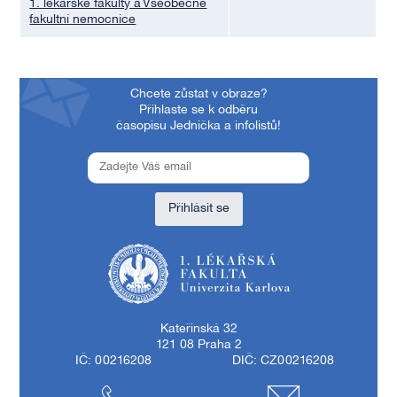
1. lékařské fakulty a Všeobecné
fakultní nemocnice
Chcete zůstat v obraze?
Přihlaste se k odběru
časopisu Jednička a infolistů!
Přihlásit se
1. lékařská fakulta Univerzity Karlovy
Kateřinská 32
121 08 Praha 2
IČ: 00216208
DIČ: CZ00216208